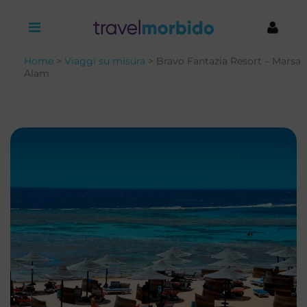
Home
>
Viaggi su misura
> Bravo Fantazia Resort – Marsa
Alam
Nome
*
Cognome
*
Nome
*
Cognome
*
Email
*
Numero di telefono
*
Email
*
Numero di Telefono
*
Dove vorresti andare?
*
Prenota una chiamata