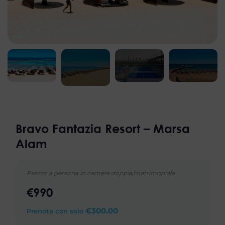
Prenota una chiamata
Inserisci una data e un orario e ci metteremo in contatto con te
appena possibile
Inserisci una data e ci metteremo in contatto
Invia
Invia
Bravo Fantazia Resort – Marsa
Alam
Prezzo a persona in camera doppia/matrimoniale
€990
€
300.00
Prenota con solo