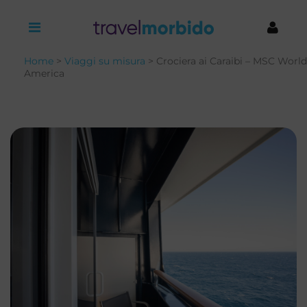
Home
>
Viaggi su misura
> Crociera ai Caraibi – MSC World
America
Nome
*
Cognome
*
Nome
*
Cognome
*
Email
*
Numero di telefono
*
Email
*
Numero di Telefono
*
Dove vorresti andare?
*
Prenota una chiamata