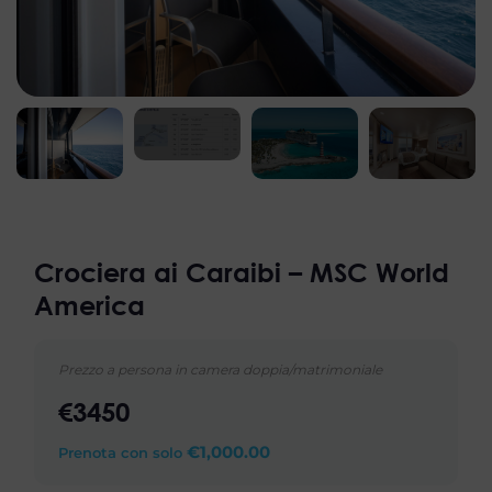
Prenota una chiamata
Inserisci una data e un orario e ci metteremo in contatto con te
appena possibile
Inserisci una data e ci metteremo in contatto
Invia
Invia
Crociera ai Caraibi – MSC World
America
Prezzo a persona in camera doppia/matrimoniale
€3450
€
1,000.00
Prenota con solo