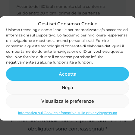
Acconto del 30% al momento della conferma
Saldo entro 30 giorni prima della partenza
Gestisci Consenso Cookie
Usiamo tecnologie come i cookie per memorizzare e/o accedere ad
informazioni sul dispositivo. Lo facciamo per migliorare l'esperienza
di navigazione e mostrare annunci personalizzati. Fornire il
consenso a queste tecnologie ci consente di elaborare dati quali il
comportamento durante la navigazione o ID univoche su questo
Recensioni
sito. Non fornire o ritirare il consenso potrebbe influire
negativamente su alcune funzionalità e funzioni.
Accetta
Ancora non ci sono recensioni.
Nega
Visualizza le preferenze
Aggiungi una recensione
Informativa sui Cookies
Informativa sulla privacy
Impressum
Il tuo indirizzo email non sarà pubblicato.
I campi
obbligatori sono contrassegnati
*