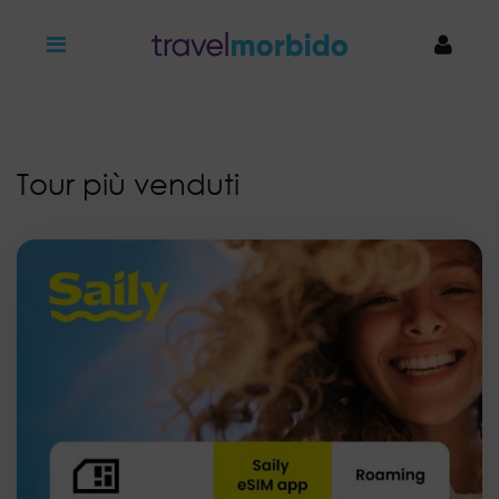
Tour più venduti
Nome
*
Cognome
*
Email
*
Numero di telefono
*
Dove vorresti andare?
*