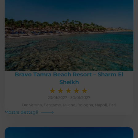
Bravo Tamra Beach Resort – Sharm El
Sheikh
★
★
★
★
★
23/01/2027 - 30/01/2027
Da: Verona, Bergamo, Milano, Bologna, Napoli, Bari
Mostra dettagli