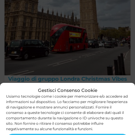
Viaggio di gruppo Londra Christmas Vibes
★
★
★
★
★
Gestisci Consenso Cookie
17/12/2026 - 20/12/2026
Da: Roma
Usiamo tecnologie come i cookie per memorizzare e/o accedere ad
Mostra dettagli
informazioni sul dispositivo. Lo facciamo per migliorare l'esperienza
di navigazione e mostrare annunci personalizzati. Fornire il
consenso a queste tecnologie ci consente di elaborare dati quali il
comportamento durante la navigazione o ID univoche su questo
sito. Non fornire o ritirare il consenso potrebbe influire
negativamente su alcune funzionalità e funzioni.