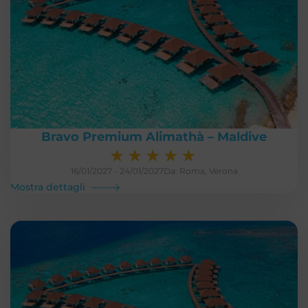
Bravo Premium Alimathà – Maldive
★
★
★
★
★
16/01/2027 - 24/01/2027
Da: Roma, Verona
Mostra dettagli