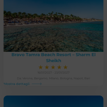
Bravo Tamra Beach Resort – Sharm El
Sheikh
★
★
★
★
★
16/01/2027 - 23/01/2027
Da: Verona, Bergamo, Milano, Bologna, Napoli, Bari
Mostra dettagli