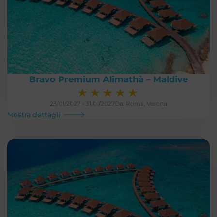
Bravo Premium Alimathà – Maldive
★
★
★
★
★
23/01/2027 - 31/01/2027
Da: Roma, Verona
Mostra dettagli