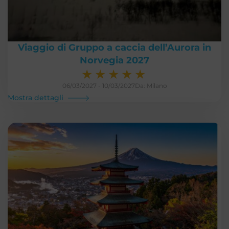
Viaggio di Gruppo a caccia dell’Aurora in
Norvegia 2027
★
★
★
★
★
06/03/2027 - 10/03/2027
Da: Milano
Mostra dettagli