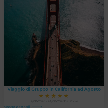
Viaggio di Gruppo in California ad Agosto
★
★
★
★
★
12/08/2026 - 24/08/2026
Da: Roma
Mostra dettagli