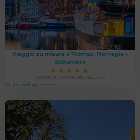
Viaggio su misura a Trømso, Norvegia –
Settembre
★
★
★
★
★
26/09/2026 - 29/09/2026
Da: Bergamo
Mostra dettagli