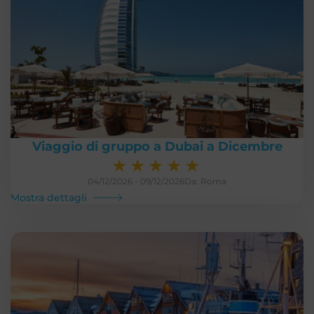
Viaggio di gruppo a Dubai a Dicembre
★
★
★
★
★
04/12/2026 - 09/12/2026
Da: Roma
Mostra dettagli