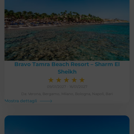
Bravo Tamra Beach Resort – Sharm El
Sheikh
★
★
★
★
★
09/01/2027 - 16/01/2027
Da: Verona, Bergamo, Milano, Bologna, Napoli, Bari
Mostra dettagli