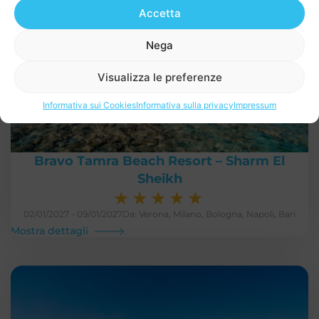
Accetta
Nega
Visualizza le preferenze
Informativa sui Cookies
Informativa sulla privacy
Impressum
Bravo Tamra Beach Resort – Sharm El
Sheikh
★
★
★
★
★
02/01/2027 - 09/01/2027
Da: Verona, Milano, Bologna, Napoli, Bari
Mostra dettagli