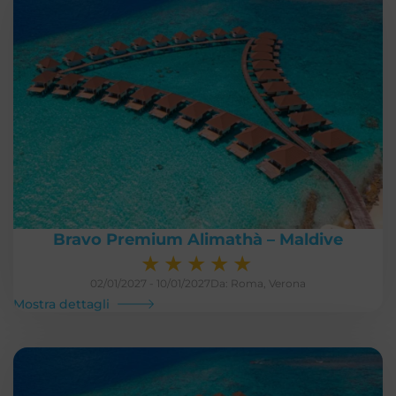
Bravo Premium Alimathà – Maldive
★
★
★
★
★
02/01/2027 - 10/01/2027
Da: Roma, Verona
Mostra dettagli