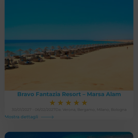
Bravo Fantazia Resort – Marsa Alam
★
★
★
★
★
30/01/2027 - 06/02/2027
Da: Verona, Bergamo, Milano, Bologna
Mostra dettagli