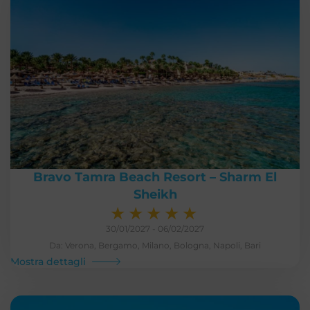
Bravo Tamra Beach Resort – Sharm El
Sheikh
★
★
★
★
★
30/01/2027 - 06/02/2027
Da: Verona, Bergamo, Milano, Bologna, Napoli, Bari
Mostra dettagli