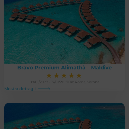
Bravo Premium Alimathà – Maldive
★
★
★
★
★
09/01/2027 - 17/01/2027
Da: Roma, Verona
Mostra dettagli