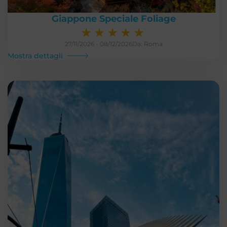
Giappone Speciale Foliage
★
★
★
★
★
27/11/2026 - 08/12/2026
Da: Roma
Mostra dettagli