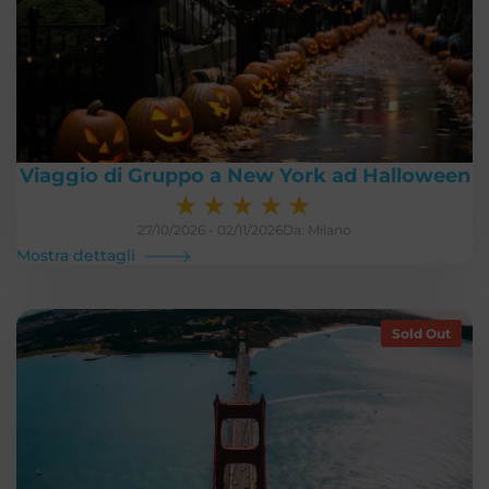
Viaggio di Gruppo a New York ad Halloween
★
★
★
★
★
27/10/2026 - 02/11/2026
Da: Milano
Mostra dettagli
Sold Out