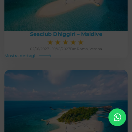
Seaclub Dhiggiri – Maldive
★
★
★
★
★
02/01/2027 - 10/01/2027
Da: Roma, Verona
Mostra dettagli