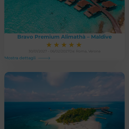
Bravo Premium Alimathà – Maldive
★
★
★
★
★
30/01/2027 - 06/02/2027
Da: Roma, Verona
Mostra dettagli